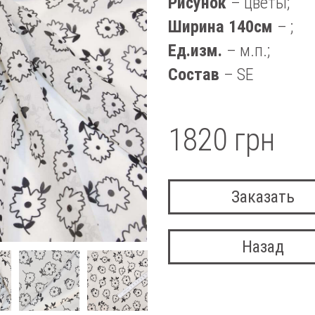
Рисунок
– цветы;
Ширина 140см
– ;
Ед.изм.
– м.п.;
Состав
– SE
1820 грн
Заказать
Назад