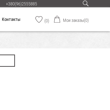
+380(96)2555885
Контакты
Мои заказы
(
0
)
(
0
)