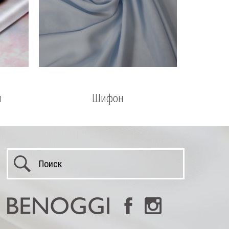
м
Шифон