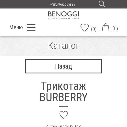
+380(96)2555885
Меню
(
0
)
(
0
)
Каталог
Назад
Трикотаж
BURBERRY
add
Артикул
2202043