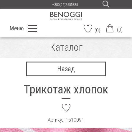
+380(96)2555885
Меню
(
0
)
(
0
)
Каталог
Назад
Трикотаж хлопок
add
Артикул
1510091