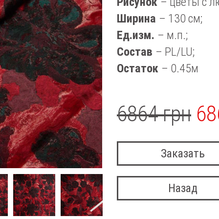
Рисунок
– цветы с л
Ширина
– 130 см;
Ед.изм.
– м.п.;
Состав
– PL/LU;
Остаток
– 0.45м
6864 грн
68
Заказать
Назад