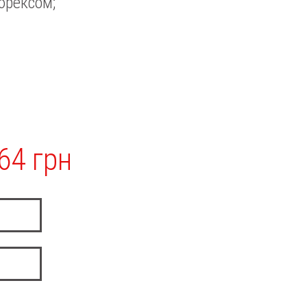
юрексом;
64 грн