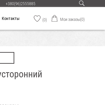
+380(96)2555885
Контакты
Мои заказы
(
0
)
(
0
)
усторонний