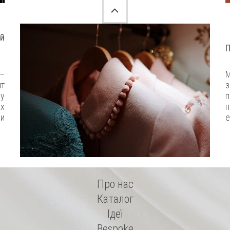
й
П
 –
М
нт
з
у
п
их
п
и
е
Про нас
Каталог
Ідеї
Bespoke