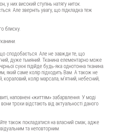
н, у них високий ступінь натягу ниток.
ться. Але зверніть увагу, що підкладка теж
го блиску.
тканини.
 що сподобається. Але не завжди те, що
нтний, дуже тьмяний. Тканина елементарно може
рньої сукні підійде будь-яка однотонна тканина.
им, який саме колір підходить Вам. А також не
й, кораловий, колір марсала, м’ятний, небесний,
иті, наповнені «життям» забарвлення. У моді
 вони трохи відстають від актуальності даного
вайте також покладатися на власний смак, адже
дивідуальним та неповторним.