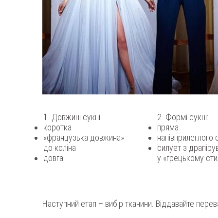
1. Довжині сукні:
2. Формі сукні:
коротка
пряма
«французька довжина»
напівприлеглого 
до коліна
силует з драпіру
довга
у «грецькому сти
Наступний етап – вибір тканини. Віддавайте перев