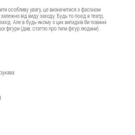
ити особливу увагу, це визначитися з фасоном
 залежно від виду заходу. Будь то похід в театр,
захід. Але в будь-якому з цих випадків Ви повинні
ої фігури (див.
статтю
про типи фігур людини).
рукава:
й
а