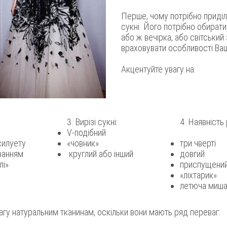
Перше, чому потрібно приділ
сукні. Його потрібно обирати
або ж вечірка, або світський 
враховувати особливості Ваш
Акцентуйте увагу на:
3. Вирізі сукні:
4. Наявність 
V-подібний
силуету
«човник»
три чверті
ванням
круглий або інший
довгий
лі»
приспущени
«ліхтарик»
летюча миш
агу натуральним тканинам, оскільки вони мають ряд переваг: