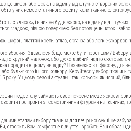
якщо це шифон або шовк, на відміну від штучно створених волоко
обто у них немає статичного ефекту, коли тканина електризує
то тіло «дихає», і в них не буде жарко, на відміну від штучних.
яється гладкою, рівною поверхнею без потовщень ниток і зайво
овк, шифон, платтяні крепи, атлас, органза або легкі жакардові 
ього вбрання. Здавалося б, що може бути простішим? Виберу,
 надто крупний малюнок, або дуже дрібний, надто екстравага
жна порадити в цьому випадку? Незалежно від фасону, для вечі
а або будь-якого іншого кольору. Керуйтеся у виборі тканини т
5 року. У цьому сезоні актуальні такі кольори, як чорний, біли
ершині п’єдесталу займають своє почесне місце яскраві, соков
оворити про принти з геометричними фігурами на тканинах, то
 даними етапами вибору тканини для вечірньої сукні, не забу
е Ви, створить Вам комфортне відчуття і зробить Ваш образ ін