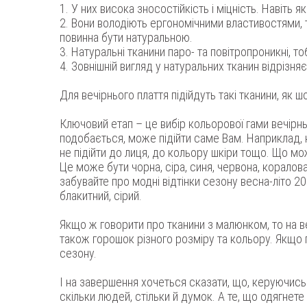
У них висока зносостійкість і міцність. Навіть 
Вони володіють ергономічними властивостями, т
повинна бути натуральною.
Натуральні тканини паро- та повітропроникні, тоб
Зовнішній вигляд у натуральних тканин відрізн
Для вечірнього плаття підійдуть такі тканини, як ш
Ключовий етап – це вибір кольорової гами вечірн
подобається, може підійти саме Вам. Наприклад,
не підійти до лиця, до кольору шкіри тощо. Що мо
Це може бути чорна, сіра, синя, червона, коралов
забувайте про модні відтінки сезону весна-літо 201
блакитний, сірий.
Якщо ж говорити про тканини з малюнком, то на в
також горошок різного розміру та кольору. Якщо г
сезону.
І на завершення хочеться сказати, що, керуючись
скільки людей, стільки й думок. А те, що одягнет