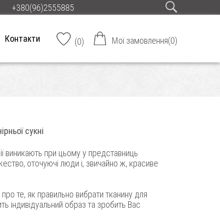
+380(96)2555885
Контакти
Мої замовлення
(
0
)
(
0
)
ірньої сукні
ції виникають при цьому у представниць
жество, оточуючі люди і, звичайно ж, красиве
 про те, як правильно вибрати тканину для
лить індивідуальний образ та зробить Вас