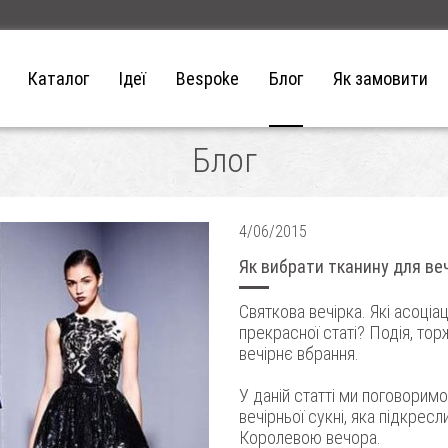
Каталог
Ідеї
Bespoke
Блог
Як замовити
Блог
4/06/2015
Як вибрати тканину для веч
Святкова вечірка. Які асоціа
прекрасної статі? Подія, тор
вечірнє вбрання.
У даній статті ми поговоримо
вечірньої сукні, яка підкрес
Королевою вечора.