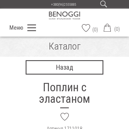
+380(96)2555885
Меню
(
0
)
(
0
)
Каталог
Назад
Поплин с
эластаном
add
Артикул
1711018