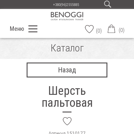
+380(96)2555885
Меню
(
0
)
(
0
)
Каталог
Назад
Шерсть
пальтовая
add
Артикул
1510177